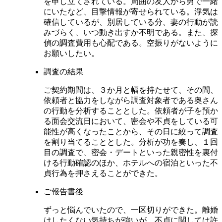
を申し立てされている。周囲の友人から男で一緒
にいたなど、目撃情報が寄せられている。浮気は
確信しているが、別居している分、妻の行動が読
みづらく、いつ動き出すか不明である。また、探
偵の調査費用も心配である。空振りがないように
お願いしたい。
調査の結果
ご契約期間は、３か月と幅を持たせて、その間、
依頼者と協力をしながら調査対象者である奥さん
の行動を分析することとした。依頼者が子を預か
る面会交流日において、密会や不貞をしている可
能性が高くなったことから、その日に絞って調査
を割り当てることとした。分析が功を奏し、１回
目の調査で、密会・デートといった親密性を裏付
ける行動確認のほか、ホテルへの宿泊といった不
貞行為を押さえることができた。
ご報告書後
ずっと悩んでいたので、一区切りができた。離婚
はしたくない気持ちが強いが、不貞に関しては許