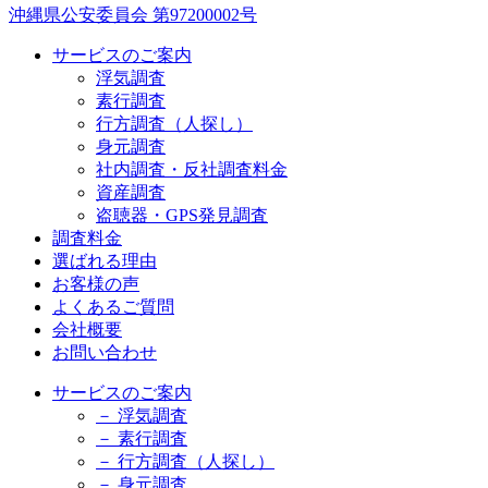
沖縄県公安委員会 第97200002号
サービスのご案内
浮気調査
素行調査
行方調査（人探し）
身元調査
社内調査・反社調査料金
資産調査
盗聴器・GPS発見調査
調査料金
選ばれる理由
お客様の声
よくあるご質問
会社概要
お問い合わせ
サービスのご案内
－ 浮気調査
－ 素行調査
－ 行方調査（人探し）
－ 身元調査