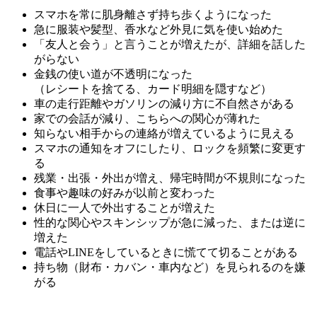
スマホを常に肌身離さず持ち歩くようになった
急に服装や髪型、香水など外見に気を使い始めた
「友人と会う」と言うことが増えたが、詳細を話した
がらない
金銭の使い道が不透明になった
（レシートを捨てる、カード明細を隠すなど）
車の走行距離やガソリンの減り方に不自然さがある
家での会話が減り、こちらへの関心が薄れた
知らない相手からの連絡が増えているように見える
スマホの通知をオフにしたり、ロックを頻繁に変更す
る
残業・出張・外出が増え、帰宅時間が不規則になった
食事や趣味の好みが以前と変わった
休日に一人で外出することが増えた
性的な関心やスキンシップが急に減った、または逆に
増えた
電話やLINEをしているときに慌てて切ることがある
持ち物（財布・カバン・車内など）を見られるのを嫌
がる