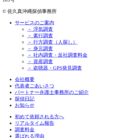
© 佐久真沖縄探偵事務所
サービスのご案内
－ 浮気調査
－ 素行調査
－ 行方調査（人探し）
－ 身元調査
－ 社内調査・反社調査料金
－ 資産調査
－ 盗聴器・GPS発見調査
会社概要
代表者ごあいさつ
パートナー弁護士事務所のご紹介
探偵日記
お知らせ
初めて依頼される方へ
リアルタイム報告
調査料金
選ばれる理由