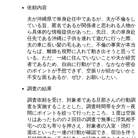
依頼内容
夫が沖縄県で単身赴任中であるが、夫が不倫をし
ている旨、匿名であるが関係者と思われる人物か
ら具体的な情報提供があった。先日、夫の単身赴
任先である沖縄に子供を連れて遊びに行った際、
夫の車に長い髪の毛もあった。不倫の事実が本当
ならば、離婚も視野に入れて動き出そうと思って
いる。ただ、一緒に住んでいないことや夫が経営
者であるため、自由に行動ができ、なかなか密会
のポイントが予想できず、空振りが続かないかと
不安な面もあるが、ぜひ、お願いしたい。
調査の結果
調査依頼を受け、対象者である旦那さんの行動調
査を実施することとした。調査時間帯を夕方～夜
間にポイントを絞って行ったところ、１度は空振
りはあったものの２回目の調査で無事に浮気相手
宅への立ち寄りを押さえ、対象者の入室・消灯・
退出といった一連の行動が確認でき、宿泊を伴う