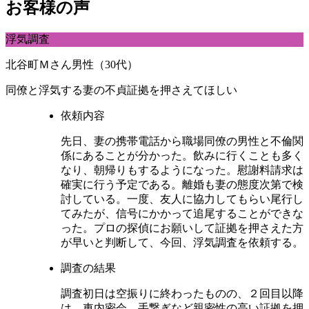
お客様の声
浮気調査
北谷町Ｍさん男性（30代）
同僚と浮気する妻の不貞証拠を押さえてほしい
依頼内容
先日、妻の携帯電話から職場同僚の男性と不倫関
係にあることが分かった。飲みに行くことも多く
なり、朝帰りもするようになった。慰謝料請求は
確実に行う予定である。離婚も妻の態度次第で検
討している。一度、友人に協力してもらい尾行し
てみたが、信号にかかって追尾することができな
った。プロの探偵にお願いして証拠を押さえた方
が早いと判断して、今回、浮気調査を依頼する。
調査の結果
調査初日は空振りに終わったものの、２回目以降
は、車内密会、手繋ぎなど親密性の高い証拠を押