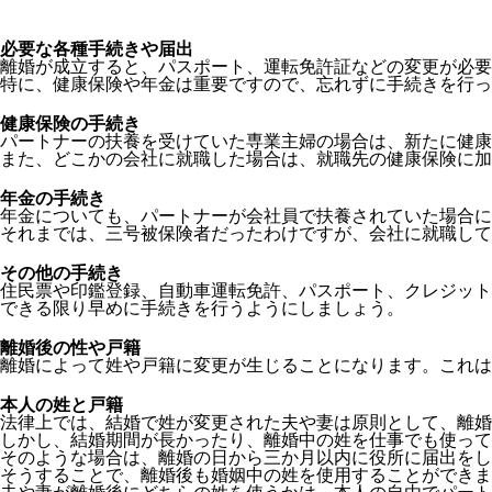
必要な各種手続きや届出
離婚が成立すると、パスポート、運転免許証などの変更が必要
特に、健康保険や年金は重要ですので、忘れずに手続きを行っ
健康保険の手続き
パートナーの扶養を受けていた専業主婦の場合は、新たに健康
また、どこかの会社に就職した場合は、就職先の健康保険に加
年金の手続き
年金についても、パートナーが会社員で扶養されていた場合に
それまでは、三号被保険者だったわけですが、会社に就職して
その他の手続き
住民票や印鑑登録、自動車運転免許、パスポート、クレジット
できる限り早めに手続きを行うようにしましょう。
離婚後の性や戸籍
離婚によって姓や戸籍に変更が生じることになります。これは
本人の姓と戸籍
法律上では、結婚で姓が変更された夫や妻は原則として、離婚
しかし、結婚期間が長かったり、離婚中の姓を仕事でも使っ
そのような場合は、離婚の日から三か月以内に役所に届出をし
そうすることで、離婚後も婚姻中の姓を使用することができま