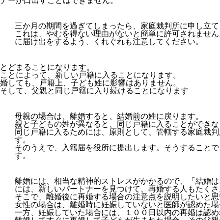
ナーが口出すことはできません。
三か月の期間を過ぎてしまったら、家庭裁判所に申し立て
これは、やむを得ない理由がないと簡単に許可されません
に届け出をするよう、くれぐれも注意してください。
とどまることになります。
ことによって、新しい戸籍に入ることになります。
婚しても、戸籍上、子ども姓に影響はありません。
そして、父親と同じ戸籍に入り続けることになります
母親の場合は、離婚すると、結婚前の姓に戻ります。
親と子どもの姓が異なると、同じ戸籍に入ることができな
同じ戸籍に入るためには、原則として、管轄する家庭裁判
す。
そのうえで、入籍届を役所に提出します。そうすることで
す。
離婚には、相当な精神的ストレスがかかるので、「結婚は
には、新しいパートナーを見つけて、再婚する人もたくさ
そこで、離婚後に再婚する場合の注意点を説明したいと思
女性の場合は、離婚時に妊娠していないと医師が認めた場
一方、妊娠していた場合には、１００日以内の再婚は認め