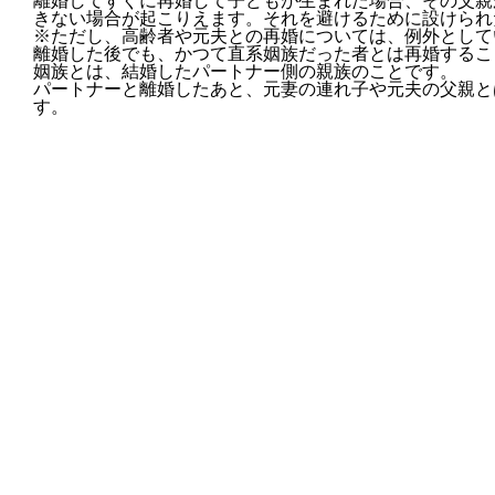
離婚してすぐに再婚して子どもが生まれた場合、その父親
きない場合が起こりえます。それを避けるために設けられ
※ただし、高齢者や元夫との再婚については、例外として
離婚した後でも、かつて直系姻族だった者とは再婚するこ
姻族とは、結婚したパートナー側の親族のことです。
パートナーと離婚したあと、元妻の連れ子や元夫の父親と
す。