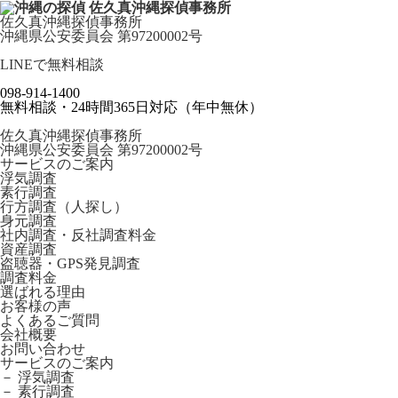
佐久真沖縄探偵事務所
沖縄県公安委員会 第97200002号
LINEで無料相談
098-914-1400
無料相談・24時間365日対応（年中無休）
佐久真沖縄探偵事務所
沖縄県公安委員会 第97200002号
サービスのご案内
浮気調査
素行調査
行方調査（人探し）
身元調査
社内調査・反社調査料金
資産調査
盗聴器・GPS発見調査
調査料金
選ばれる理由
お客様の声
よくあるご質問
会社概要
お問い合わせ
サービスのご案内
－ 浮気調査
－ 素行調査