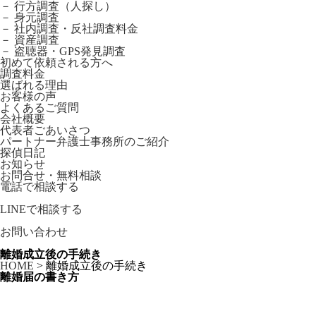
－ 行方調査（人探し）
－ 身元調査
－ 社内調査・反社調査料金
－ 資産調査
－ 盗聴器・GPS発見調査
初めて依頼される方へ
調査料金
選ばれる理由
お客様の声
よくあるご質問
会社概要
代表者ごあいさつ
パートナー弁護士事務所のご紹介
探偵日記
お知らせ
お問合せ・無料相談
電話で相談する
LINE
で相談する
お問い合わせ
離婚成立後の手続き
HOME
>
離婚成立後の手続き
離婚届の書き方