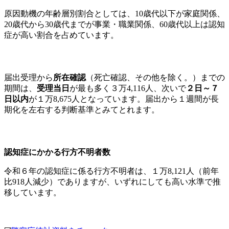
原因動機の年齢層別割合としては、10歳代以下が家庭関係、
20歳代から30歳代までが事業・職業関係、60歳代以上は認知
症が高い割合を占めています。
届出受理から
所在確認
（死亡確認、その他を除く。）までの
期間は、
受理当日
が最も多く３万4,116人、次いで
２日～７
日以内
が１万8,675人となっています。届出から１週間が長
期化を左右する判断基準とみてとれます。
認知症にかかる行方不明者数
令和６年の認知症に係る行方不明者は、１万8,121人（前年
比918人減少）でありますが、いずれにしても高い水準で推
移しています。