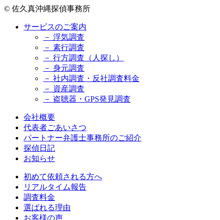
© 佐久真沖縄探偵事務所
サービスのご案内
－ 浮気調査
－ 素行調査
－ 行方調査（人探し）
－ 身元調査
－ 社内調査・反社調査料金
－ 資産調査
－ 盗聴器・GPS発見調査
会社概要
代表者ごあいさつ
パートナー弁護士事務所のご紹介
探偵日記
お知らせ
初めて依頼される方へ
リアルタイム報告
調査料金
選ばれる理由
お客様の声