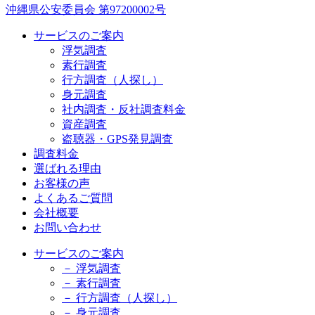
沖縄県公安委員会 第97200002号
サービスのご案内
浮気調査
素行調査
行方調査（人探し）
身元調査
社内調査・反社調査料金
資産調査
盗聴器・GPS発見調査
調査料金
選ばれる理由
お客様の声
よくあるご質問
会社概要
お問い合わせ
サービスのご案内
－ 浮気調査
－ 素行調査
－ 行方調査（人探し）
－ 身元調査